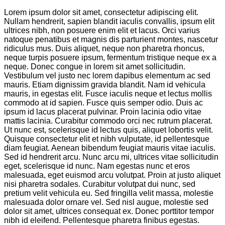
Lorem ipsum dolor sit amet, consectetur adipiscing elit. Nullam hendrerit, sapien blandit iaculis convallis, ipsum elit ultrices nibh, non posuere enim elit et lacus. Orci varius natoque penatibus et magnis dis parturient montes, nascetur ridiculus mus. Duis aliquet, neque non pharetra rhoncus, neque turpis posuere ipsum, fermentum tristique neque ex a neque. Donec congue in lorem sit amet sollicitudin. Vestibulum vel justo nec lorem dapibus elementum ac sed mauris. Etiam dignissim gravida blandit. Nam id vehicula mauris, in egestas elit. Fusce iaculis neque et lectus mollis commodo at id sapien. Fusce quis semper odio. Duis ac ipsum id lacus placerat pulvinar. Proin lacinia odio vitae mattis lacinia. Curabitur commodo orci nec rutrum placerat. Ut nunc est, scelerisque id lectus quis, aliquet lobortis velit. Quisque consectetur elit et nibh vulputate, id pellentesque diam feugiat. Aenean bibendum feugiat mauris vitae iaculis. Sed id hendrerit arcu. Nunc arcu mi, ultrices vitae sollicitudin eget, scelerisque id nunc. Nam egestas nunc et eros malesuada, eget euismod arcu volutpat. Proin at justo aliquet nisi pharetra sodales. Curabitur volutpat dui nunc, sed pretium velit vehicula eu. Sed fringilla velit massa, molestie malesuada dolor ornare vel. Sed nisl augue, molestie sed dolor sit amet, ultrices consequat ex. Donec porttitor tempor nibh id eleifend. Pellentesque pharetra finibus egestas. Morbi ac libero id orci tincidunt dapibus nec sit amet urna. Morbi convallis urna vitae orci tempor, et ornare orci efficitur. Nulla facilisi. Cras ut mauris pulvinar, ultrices elit eget, condimentum enim. In hac habitasse platea dictumst. Maecenas tortor arcu, sodales id condimentum nec, iaculis vel nunc. Nunc porttitor quam at pretium pretium. Cras congue suscipit mauris, nec pulvinar dui rhoncus nec. Fusce nulla risus, ullamcorper nec velit eu, laoreet fermentum magna. Proin scelerisque vehicula lectus, id tempor libero egestas vel. Sed a pretium urna. Praesent porttitor tortor vel consequat fermentum. Ut viverra condimentum turpis sed tincidunt. Sed aliquam, arcu porttitor gravida vestibulum, felis magna pretium felis, euismod eleifend justo diam nec lectus. Mauris volutpat sapien mollis est blandit, quis vehicula nunc tempor. Phasellus ut justo id purus aliquam efficitur. Integer vitae mauris felis. Nunc volutpat quis tellus et sagittis. Cras purus arcu, maximus quis elementum ac, aliquet ut leo. Etiam eget sapien suscipit, sagittis arcu pellentesque, luctus arcu. Morbi vitae consequat metus. Nunc vitae dictum lacus, ac euismod ipsum. Nullam ornare bibendum volutpat. Morbi vel porttitor augue. Morbi aliquet diam urna, non fringilla velit luctus nec. Nullam quis suscipit mauris. Curabitur eget sapien facilisis, venenatis libero vel, porttitor elit. Nam luctus mauris tellus. Donec viverra dui ligula, ac mollis sapien malesuada nec. Nunc volutpat lorem eu sem blandit, eget finibus magna tempor. Nunc quis nibh et tellus efficitur placerat quis sed ex. Nam placerat efficitur mollis. Suspendisse accumsan purus in arcu pretium, at vestibulum eros gravida. Nam dapibus efficitur elit, a rhoncus felis luctus in. Phasellus aliquam id mauris ut ornare. Pellentesque scelerisque posuere sem, non scelerisque eros. Praesent facilisis rutrum lectus vel tincidunt. Vivamus ut ultrices nunc. Nulla tincidunt cursus odio in pulvinar. Cras lacinia in lorem vel tempor. Integer eu condimentum augue. Aliquam viverra, diam vitae dapibus finibus, ante dolor placerat purus, sed mattis leo nulla a purus. Pellentesque gravida ultrices odio at bibendum. Curabitur nec facilisis libero. Sed ultrices tristique congue. Nullam mollis leo non mauris tempor rutrum. Aliquam egestas fringilla libero, non ullamcorper nisl mattis ultricies. Fusce mollis tellus nec arcu hendrerit, a pellentesque mi venenatis. Sed id efficitur nisl, vel interdum ex. Aliquam maximus leo et orci porttitor viverra. In hac habitasse platea dictumst. Etiam vel turpis porta, lobortis mauris at, tempus lectus. Vivamus in feugiat risus. Donec dolor tellus, commodo eleifend augue eget, posuere cursus arcu. Fusce ut ante id odio efficitur ultricies. Aenean velit ligula, pretium at ligula ac, suscipit venenatis lacus. Fusce suscipit sapien at est venenatis, sit amet maximus odio fermentum. Fusce eleifend ex elementum velit porttitor pharetra. Aenean eu sem sit amet urna sagittis semper a sed lacus. Aenean libero sem, iaculis nec justo ut, ullamcorper finibus ante. Mauris sit amet nisi efficitur, elementum sapien eu, vehicula ligula. Phasellus pretium lorem sed purus rhoncus, non efficitur augue sagittis. Vivamus varius nibh quis erat efficitur, ut lobortis metus malesuada. Pellentesque at bibendum est. Sed venenatis gravida diam, sit amet mollis nibh sodales iaculis. Integer nec lacus semper ex ultricies feugiat a quis arcu. Ut mattis suscipit viverra. Nunc rhoncus erat dictum vestibulum volutpat. In volutpat ex orci, vitae egestas orci aliquam vel. Morbi nec convallis lorem. Curabitur sit amet purus non est mattis sollicitudin eu id elit. Nulla ut placerat mauris. Duis at gravida augue. Interdum et malesuada fames ac ante ipsum primis in faucibus. Phasellus eu fermentum libero. Ut sagittis elit sit amet nulla maximus, et gravida metus dapibus. Lorem ipsum dolor sit amet, consectetur adipiscing elit. Pellentesque dui mi, facilisis in accumsan ac, accumsan nec tellus. Donec rutrum dapibus elit, in sollicitudin lacus dictum eu. Vivamus convallis nunc non nunc pharetra, eget commodo diam lobortis. Fusce orci libero, porttitor ut blandit ut, pharetra rhoncus quam. Maecenas eleifend lorem at tincidunt dignissim. Cras in arcu nisi. Donec et posuere magna, ut facilisis ligula. Ut faucibus lorem vitae sapien interdum posuere. Duis ut felis et risus pharetra dictum. Cras eu cursus orci, sit amet elementum ligula. Nullam eu eros non nunc lacinia lacinia. Donec consequat sem massa, sed feugiat massa sagittis non. Vestibulum gravida felis non orci sagittis, laoreet lacinia eros luctus. Donec fermentum quis ex in congue. Lorem ipsum dolor sit amet, consectetur adipiscing elit. Aliquam justo enim, placerat ultrices rutrum ut, faucibus in nisi. Morbi tristique lorem quis porta ultrices. Nunc urna mauris, congue at lorem eget, blandit aliquet enim. Ut molestie, arcu at luctus consectetur, nisi risus lacinia erat, quis varius est nisi et magna. Suspendisse sed lorem bibendum, efficitur dui et, porttitor nibh. Integer viverra, libero dignissim malesuada dapibus, sem purus semper justo, vitae commodo nunc libero eu erat. Vivamus posuere pellentesque dapibus. Quisque quam tortor, ultrices porttitor imperdiet ut, commodo vitae metus. Curabitur gravida auctor fringilla. Nam tristique, ligula eu efficitur ultrices, nisl erat ullamcorper erat, et ornare purus libero a tortor. Nulla facilisis ex in augue gravida, sodales sodales ante pharetra. Vivamus ut lobortis turpis, nec condimentum justo. Vestibulum id gravida ex. Integer laoreet lorem est, eget porttitor risus auctor eu. Mauris lobortis leo a neque euismod ornare. Cras id arcu quis leo congue consequat. Etiam nec volutpat nisi. Sed vestibulum orci a neque ornare sagittis. Curabitur eget erat tincidunt, pharetra elit ut, fermentum nibh. Nunc maximus elementum magna, sit amet lacinia ligula congue laoreet. Etiam condimentum ex eget massa cursus, id dapibus arcu sodales. Curabitur scelerisque magna a gravida condimentum. Mauris eget odio a diam rutrum condimentum sed a odio. Aenean cursus risus eu lobortis congue. Fusce ultricies justo tellus, vel sodales nunc ultrices eget. Donec metus est, porttitor vel erat sit amet, blandit ullamcorper erat. Curabitur nibh ipsum, sodales faucibus faucibus et, scelerisque et velit. Proin vel placerat risus, eget tempus urna. Curabitur sollicitudin aliquam fermentum. Quisque sapien arcu, egestas vitae pretium nec, pellentesque venenatis dui. Fusce nisi ante, porttitor quis elementum vitae, rhoncus eu est. Aenean eros erat, convallis interdum mi vel, vestibulum luctus turpis. Pellentesque ut placerat est. Etiam pretium ullamcorper efficitur. Vestibulum luctus mi ligula, a consectetur dui suscipit sit amet. Morbi lectus tellus, semper et elementum vel, vulputate sit amet nulla. Cras tempor urna eu blandit vestibulum. Morbi convallis arcu nibh, vitae convallis lectus laoreet a. Pellentesque non velit rhoncus, iaculis lectus eget, mollis ligula. Nam sollicitudin tempus justo, sed scelerisque mauris sodales at. Aenean ut felis posuere, vulputate dui et, fermentum magna. Morbi lacinia dignissim interdum. Aliquam sed tellus maximus mauris mollis iaculis sit amet non quam. Quisque nisi lorem, porttitor vel turpis eget, pellentesque suscipit dui. Aenean sodales ipsum ac ipsum feugiat, sed viverra ipsum tincidunt. Aliquam dictum leo augue. Aliquam tempor quis purus at feugiat. Suspendisse tincidunt, orci vel pretium finibus, risus justo lacinia lectus, id dictum nunc sem sed nulla. Proin mollis elit eget felis scelerisque euismod. Nunc vestibulum justo arcu, nec eleifend augue interdum et. Phasellus massa nisi, dignissim a consequat at, pulvinar et orci. Etiam at lacus vitae mi efficitur aliquam ac quis ex. Donec a augue vel ligula hendrerit feugiat. Interdum et malesuada fames ac ante ipsum primis in faucibus. Quisque non sollicitudin mi, non auctor arcu. Nunc id finibus risus, non mollis ante. Sed nec lorem eget tortor commodo consequat. Ut facilisis blandit nunc eget rhoncus. Phasellus a malesuada nulla. Phasellus pretium mollis sem id porttitor. Vivamus dictum metus non elit tempor, vitae posuere nulla eleifend. Pellentesque a enim nulla. Donec eleifend nibh vel nulla sollicitudin, ac mollis arcu pharetra. Fusce ac venenatis elit, vitae pellentesque metus. Duis accumsan, massa vel consequat volutpat, ipsum tellus euismod felis, nec commodo velit arcu vitae est. Nunc faucibus risus vel pharetra fermentum. Donec lorem nulla, accumsan in lacus quis, lobortis malesuada ipsum. Fusce condimentum nunc et sapien vestibulum